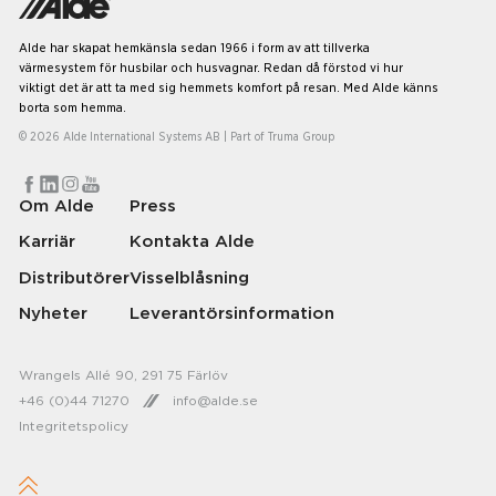
Alde har skapat hemkänsla sedan 1966 i form av att tillverka
värmesystem för husbilar och husvagnar. Redan då förstod vi hur
viktigt det är att ta med sig hemmets komfort på resan. Med Alde känns
borta som hemma.
© 2026 Alde International Systems AB | Part of
Truma Group
Om Alde
Press
Karriär
Kontakta Alde
Distributörer
Visselblåsning
Nyheter
Leverantörsinformation
Wrangels Allé 90, 291 75 Färlöv
+46 (0)44 71270
info@alde.se
Integritetspolicy