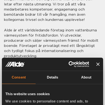
letar efter nästa utmaning. Vi tror på att våra
medarbetares kompetenser, engagemang och
bemötande bidrar till vår framgång, men även
kollegornas trivsel och kundernas upplevelse!
Alde är ett världsledande företag inom vattenburna
värmesystem för fritidsfordon. Vi utvecklar,
producerar och säljer värmesystem främst för mobilt
boende. Företaget är privatägt med ett långsiktigt
och tydligt fokus på internationalisering och
produktutveckling.
På vårt huvudkontor i Färlöv i Sverige, på samma
plats där det en gång startade, sker all utveckling och
tillverkning av våra värmesystem. Det är något vi är
Consent
Details
About
mycket stolta över. Vi är ca 130 anställda med
dotterbolag i Tyskland och England.
This website uses cookies
We use cookies to personalise content and ads, to