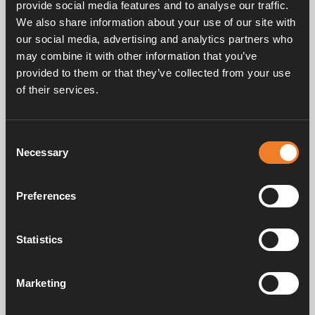
provide social media features and to analyse our traffic.
We also share information about your use of our site with
Lediga jobb
our social media, advertising and analytics partners who
may combine it with other information that you’ve
provided to them or that they’ve collected from your use
Har vi inga lediga tjänster som passar dig just
of their services.
nu? Du är fortfarande varmt välkommen att visa
ditt intresse genom att skicka en spontanansökan
till
jobba@alde.se
.
Consent
Necessary
Selection
Preferences
Statistics
Marketing