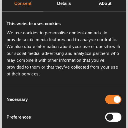
Consent
Details
About
Campinginspiration
Mina favoritsaker med Alde värmesystem
This website uses cookies
We use cookies to personalise content and ads, to
Jag får ofta frågan om vad det är som gör Alde-
provide social media features and to analyse our traffic.
systemet så speciellt och varför vi gillar det så mycket.
We also share information about your use of our site with
Det finns inget snabbt svar eftersom det finns många
anledningar.
our social media, advertising and analytics partners who
may combine it with other information that you’ve
provided to them or that they’ve collected from your use
of their services.
Consent
Necessary
Selection
Preferences