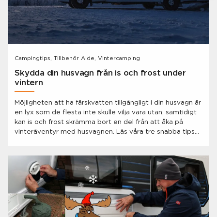
Campingtips, Tillbehör Alde, Vintercamping
Skydda din husvagn från is och frost under
vintern
Möjligheten att ha färskvatten tillgängligt i din husvagn är
en lyx som de flesta inte skulle vilja vara utan, samtidigt
kan is och frost skrämma bort en del från att åka på
vinteräventyr med husvagnen. Läs våra tre snabba tips
nedan och låt dig lockas ut på vintercamping!