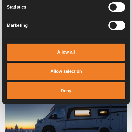
Statistics
Alde manöverpanel, Campingtips
Smarta energisparfunktioner i Alde
Marketing
Manöverpanel
Det finns många smarta funktioner gömda bakom MENU-
knappen i Alde Manöverpanel. Kika in så kanske du hittar
Allow all
en ny favoritfunktion!
Allow selection
Deny