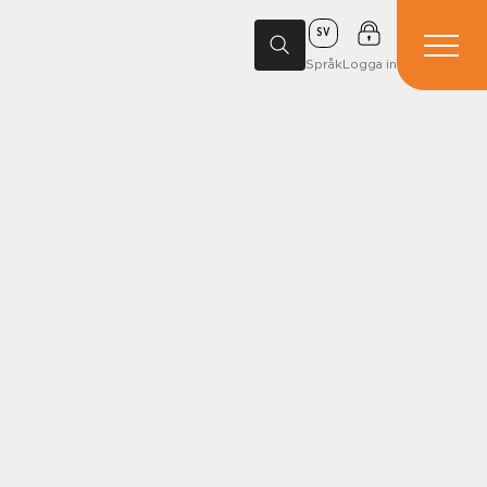
SV
Språk
Logga in