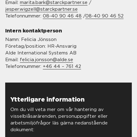
Email:
marita.bark@starckpartner.se
/
jesper.wigzell@starckpartner.se
Telefonnummer:
08-40 90 46 48
/
08-40 90 46 52
Intern kontaktperson
Namn: Felicia Jönsson
Företag/position: HR-Ansvarig
Alde International Systems AB
Email:
felicia.jonsson@alde.se
Telefonnummer:
+46 44 – 761 42
Ytterligare information
Om du vill veta mer om vår hantering av
visselblåsarärenden, personuppgifter eller
arbetsmiljöfrågor läs gärna nedanstående
dokument: