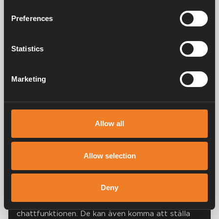
företagets vitala intressen.
Preferences
Statistics
Vad händer när en rapport skickats
in?
Marketing
Våra ärenden hanteras initialt av
Starck &
Partner
för att garantera oberoende hantering av
ärenden varpå interna kontaktpersoner hos oss
sedan kan komma att ta över ärendet.
Allow all
När du har skickat in en rapport via
visselblåsningskanalen visas en 16-siffrig kod, som
Allow selection
du framöver kommer kunna logga in med.
I ditt ärende kommer du att få svar inom
sju
Deny
dagar
där ärendehanterare kan ha ställt
följdfrågor genom den krypterade
chattfunktionen. De kan även komma att ställa