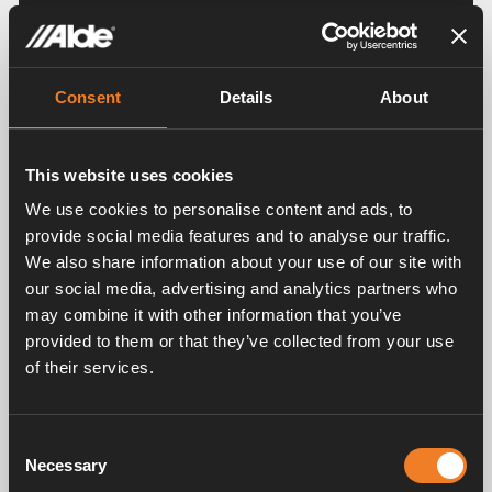
OBS:
Inkludera inte känsliga personuppgifter om
personer nämnda i din rapport ifall det inte är
nödvändigt för att kunna beskriva ditt ärende.
Consent
Details
About
Exempel på missförhållanden av allvarlig karaktär
som bör rapporteras om:
This website uses cookies
Medvetet felaktig bokföring, intern
We use cookies to personalise content and ads, to
bokföringskontroll eller annan ekonomisk
provide social media features and to analyse our traffic.
brottslighet.
We also share information about your use of our site with
Förekommande av stöld, korruption,
our social media, advertising and analytics partners who
skadegörelse, bedrägeri, förskingring eller
may combine it with other information that you’ve
dataintrång.
Allvarliga miljöbrott eller stora brister i
provided to them or that they’ve collected from your use
säkerheten på arbetsplatsen.
of their services.
Om någon utsätts för allvarliga former av
diskriminering eller trakasserier.
Andra allvarliga missförhållanden som rör
Consent
enskildas liv eller hälsa.
Necessary
Selection
Andra allvarliga missförhållanden som rör