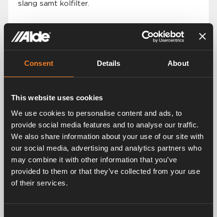
slang samt kolfilter.
Neutraliserar
: E-colibakterier*,
Legionellabakterier*, Klor
Reducerar
: Bekämpningsmedel och Tungmetaller.
Consent
Details
About
Förbättrar
: Smak
*99,9 % vid ett vattenflöde <4,0 liter per minut.
This website uses cookies
Bioanalys validerad av ackrediterad 3:e part
laboratorium.
We use cookies to personalise content and ads, to
provide social media features and to analyse our traffic.
We also share information about your use of our site with
our social media, advertising and analytics partners who
may combine it with other information that you’ve
provided to them or that they’ve collected from your use
of their services.
Detaljerad information
Teknisk data
Consent