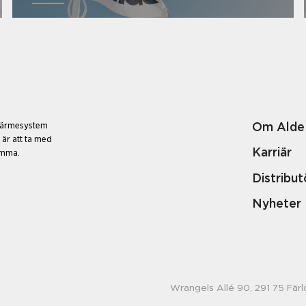
Om Alde
 värmesystem
 är att ta med
Karriär
emma.
Distribut
Nyheter
Wrangels Allé 90, 291 75 Färl