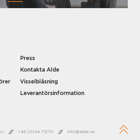
Press
Kontakta Alde
örer
Visselblåsning
Leverantörsinformation
öv
+46 (0)44 71270
info@alde.se