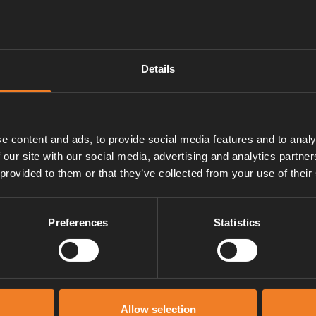
DF
18.81MB
lde Compact 4000 D - Frihet & komfort oavsett årsti
Details
erräng
DF
533.68KB
e content and ads, to provide social media features and to analy
nstallation av Alde Water Carbon filter för Alde Aqua
 our site with our social media, advertising and analytics partn
DF
248.51KB
 provided to them or that they’ve collected from your use of their
lde AquaClear UV-C Brochyr
Preferences
Statistics
DF
1.04MB
lde Premium Antifreeze G12++
Allow selection