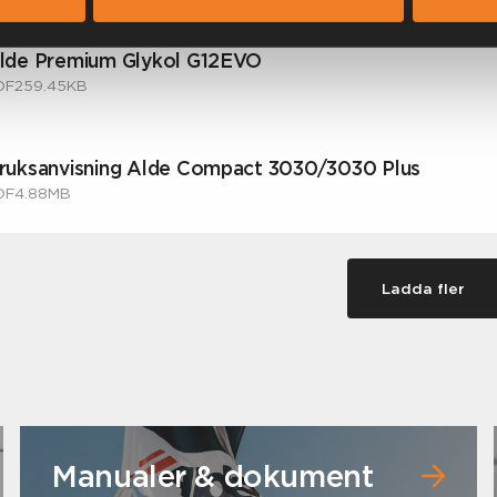
lde Premium Glykol G12EVO
DF
259.45KB
ruksanvisning Alde Compact 3030/3030 Plus
DF
4.88MB
Ladda fler
Manualer & dokument