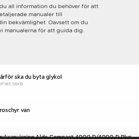
 du all information du behöver för att
etaljerade manualer till
ör din bekvämlighet. Oavsett om du
vi manualerna för att guida dig.
ärför ska du byta glykol
DF
183.56KB
roschyr van
ruksanvisning Alde Compact 4000 D/4000 D Plus