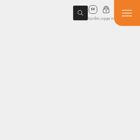
SV
Språk
Logga in