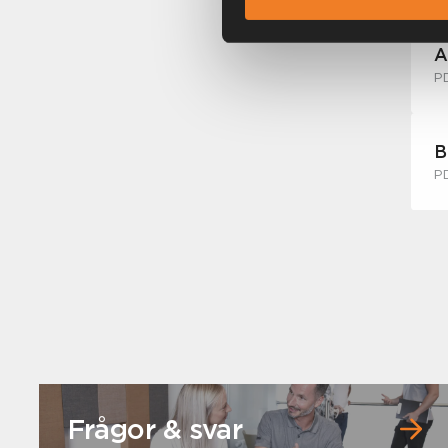
A
P
B
P
Frågor & svar