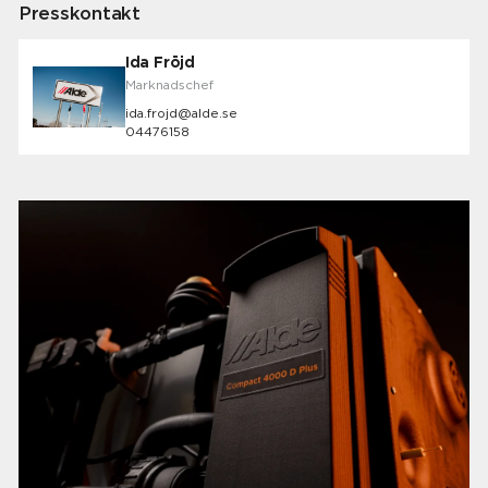
Presskontakt
Ida Fröjd
Marknadschef
ida.frojd@alde.se
04476158