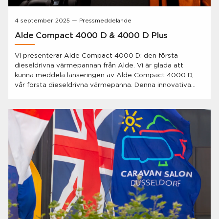
4 september 2025 — Pressmeddelande
Alde Compact 4000 D & 4000 D Plus
Vi presenterar Alde Compact 4000 D: den första
dieseldrivna värmepannan från Alde. Vi är glada att
kunna meddela lanseringen av Alde Compact 4000 D,
vår första dieseldrivna värmepanna. Denna innovativa
produkt har varit mycket efterlängtad av våra kunder
och innebär ett betydande framsteg inom värmeteknik
för husvagnar och husbilar.