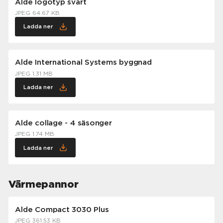
Alde logotyp svart
JPEG 64.67 KB
Ladda ner
Alde International Systems byggnad
JPEG 1.31 MB
Ladda ner
Alde collage - 4 säsonger
JPEG 1.74 MB
Ladda ner
Värmepannor
Alde Compact 3030 Plus
JPEG 361.53 KB