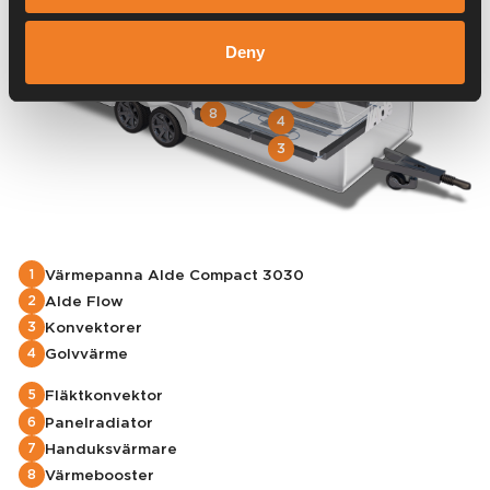
7
9
Deny
2
1
6
5
8
4
3
Värmepanna Alde Compact 3030
1
Alde Flow
2
Konvektorer
3
Golvvärme
4
Fläktkonvektor
5
Panelradiator
6
Handuksvärmare
7
Värmebooster
8