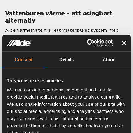
Vattenburen värme – ett oslagbart
alternativ
Alde värmesystem är ett vattenburet system, med
samma princip av uppvärmning som sedan länge
uppskattats i många skandinaviska bostäder. Vår
vattenburna centralvärmeanläggning skapar tysta,
långsamma luftrörelser som lindar in hela ditt mobila
Consent
Details
About
boende i en behaglig miljö med naturlig luftfuktighet.
Omslutande värme och naturligt luftflöde.
This website uses cookies
Jämn värmespridning i hela fordonet.
Tyst och behaglig.
We use cookies to personalise content and ads, to
Kan köras på gasol/diesel och el.
provide social media features and to analyse our traffic.
Producerar även varmvatten.
We also share information about your use of our site with
our social media, advertising and analytics partners who
may combine it with other information that you’ve
provided to them or that they’ve collected from your use
of their services.