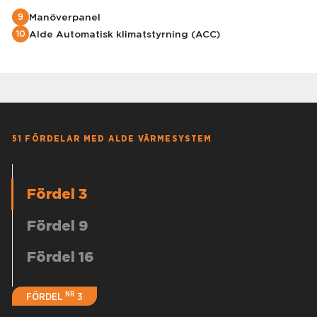
Manöverpanel
9
Alde Automatisk klimatstyrning (ACC)
10
51 FÖRDELAR MED ALDE VÄRMESYSTEM
Fördel 3
Fördel 9
Fördel 16
NR
FÖRDEL
3