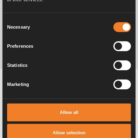
Consent
Necessary
Selection
Preferences
Statistics
Alde värmesystem
Marketing
Husvagn
Husbil
Van
Allow all
Allow selection
10