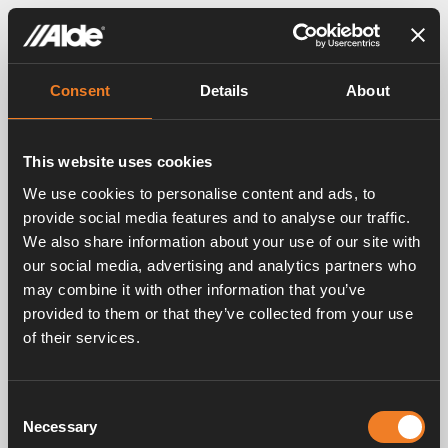
Visa filter
Consent
Details
About
Snabbguide för Alde Manöverpanel 3020 HE
PDF
1.06MB
This website uses cookies
Ladda ner
We use cookies to personalise content and ads, to
provide social media features and to analyse our traffic.
Alde Compact 3020 HE (2014)
We also share information about your use of our site with
PDF
4.48MB
our social media, advertising and analytics partners who
Ladda ner
may combine it with other information that you’ve
provided to them or that they’ve collected from your use
Alde Compact 3020 HE (2015)
of their services.
PDF
6.68MB
Ladda ner
Consent
Necessary
Selection
Alde Compact 3020 HE (2018)