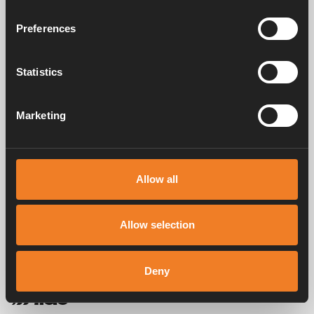
PDF
8.73MB
Preferences
Ladda ner
Statistics
Frågor & svar
Marketing
Manualer & dokument
Allow all
Allow selection
Service & support
Deny