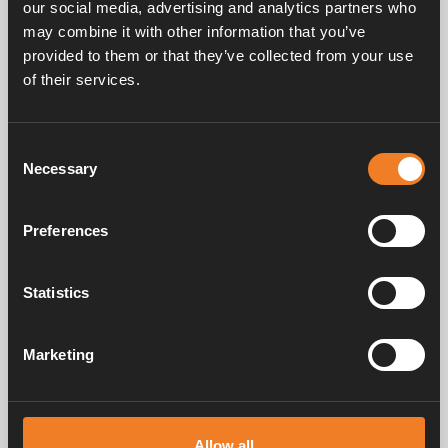
our social media, advertising and analytics partners who
may combine it with other information that you’ve
provided to them or that they’ve collected from your use
of their services.
Frågor & svar
Consent
Necessary
Selection
Manualer & dokument
Preferences
Service & support
Statistics
Marketing
Alde har skapat hemkänsla sedan 1966 i form av att tillverka
värmesystem för husbilar och husvagnar. Redan då förstod vi hur
viktigt det är att ta med sig hemmets komfort på resan. Med Alde känns
Allow all
borta som hemma.