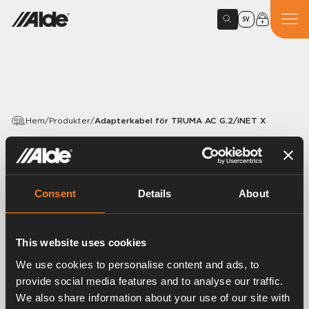
SV
Hem
/
Produkter
/
Adapterkabel för TRUMA AC G.2/iNET X
PRODUKTER
Adapterkabel för TRUMA
Consent
Details
About
AC G.2/iNET X
Artikelnummer:
3030150
This website uses cookies
Längd 0,5 m.
We use cookies to personalise content and ads, to
provide social media features and to analyse our traffic.
We also share information about your use of our site with