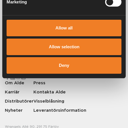
Marketing
Service & support
Allow all
Alde har skapat hemkänsla sedan 1966 i form av att tillverka
Allow selection
värmesystem för husbilar och husvagnar. Redan då förstod vi hur
viktigt det är att ta med sig hemmets komfort på resan. Med Alde känns
borta som hemma.
Deny
© 2026 Alde International Systems AB | Part of
Truma Group
Om Alde
Press
Karriär
Kontakta Alde
Distributörer
Visselblåsning
Nyheter
Leverantörsinformation
Wrangels Allé 90, 291 75 Färlöv