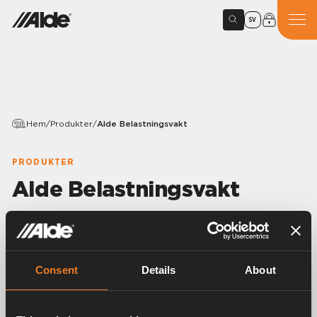
SV
Hem
/
Produkter
/
Alde Belastningsvakt
PRODUKTER
Alde Belastningsvakt
Artikelnummer:
3010315
Används för att begränsa ingående ström till
fordonet. Stegar automatiskt ner värmepannans
Consent
Details
About
elpatronseffekt vid för hög belastning. Detta
förhindrar att säkringen löser ut när andra stora
elförbrukare som t.ex. kaffemaskin eller hårfön