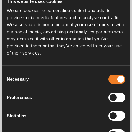
This website uses cookies
används.
Kabellängd 6 m.
We use cookies to personalise content and ads, to
För manöverpanel 3010213 / 413 / 613 och 3020113 /
provide social media features and to analyse our traffic.
114.
We also share information about your use of our site with
För 3020 koppla till värmepannans kretskort.
our social media, advertising and analytics partners who
may combine it with other information that you’ve
provided to them or that they’ve collected from your use
of their services.
Consent
Necessary
Selection
Frågor & svar
Preferences
Manualer & dokument
Statistics