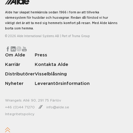
Alde har skapat hemkänsla sedan 1966 i form av att tillverka
värmesystem för husbilar och husvagnar. Redan då förstod vi hur
viktigt det är att ta med sig hemmets komfort på resan. Med Alde känns
borta som hemma.
© 2026 Alde International Systems AB | Part of
Truma Group
Om Alde
Press
Karriär
Kontakta Alde
Distributörer
Visselblåsning
Nyheter
Leverantörsinformation
Wrangels Allé 90, 291 75 Färlöv
+46 (0)44 71270
info@alde.se
Integritetspolicy