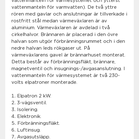
vattenmanteln för värmesystemet och ytterst
vattenmanteln för varmvatten). De två yttre
rören med gavlar och anslutningar är tillverkade i
rostfritt stål medan värmeväxlaren är av
aluminium. Värmeväxlaren är avdelad i två
cirkelhalvor. Brännaren är placerad i den övre
halvan som utgör förbränningsrummet och i den
nedre halvan leds rökgaser ut. På
värmeväxlarens gavel är brännarhuset monterat.
Detta består av förbränningsfläkt, brännare,
magnetventil och insugnings-/avgasanslutning. I
vattenmanteln för värmesystemet är två 230-
volts elpatroner monterade.
Elpatron 2 kW.
3-vägsventil.
Isolering.
Elektronik.
Förbränningsfläkt.
Luftinsug.
Avgasutsläpp.