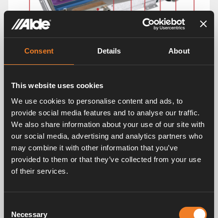
Consent
Details
About
This website uses cookies
ALDE VÄRMESYSTEM ÄR IDEALISKT FÖR DIG SOM VILL
We use cookies to personalise content and ads, to
LEVA ETT SJÄLVSTÄNDIGT OCH FRITT LIV
provide social media features and to analyse our traffic.
Robust värmesystem utvecklat i
We also share information about your use of our site with
nordiskt klimat
our social media, advertising and analytics partners who
may combine it with other information that you’ve
provided to them or that they’ve collected from your use
of their services.
OLIKA TEMPERATURZONER
Fördelarna med ett 2-zonssystem
Consent
Necessary
Selection
Med ett 2-zonssystem kan t.ex. sovrumsdelen