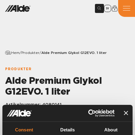
SV
Hem
/
Produkter
/
Alde Premium Glykol G12EVO. 1 liter
PRODUKTER
Alde Premium Glykol
G12EVO. 1 liter
Artikelnummer:
4080141
Färdigblandad glykolvätska speciellt framtagen för
Alde värmesystem.
Premium G12EVO. -37 °C.
Consent
Details
About
Säljes endast i hela förpackningar. 1 liter. 12 st/förp.