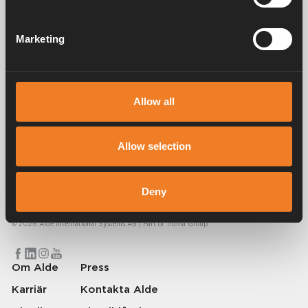
Manualer & dokument
Marketing
Service & support
Allow all
Allow selection
Alde har skapat hemkänsla sedan 1966 i form av att tillverka
värmesystem för husbilar och husvagnar. Redan då förstod vi hur
Deny
viktigt det är att ta med sig hemmets komfort på resan. Med Alde känns
borta som hemma.
© 2026 Alde International Systems AB | Part of
Truma Group
Om Alde
Press
Karriär
Kontakta Alde