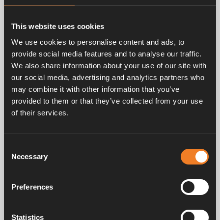
This website uses cookies
We use cookies to personalise content and ads, to
provide social media features and to analyse our traffic.
We also share information about your use of our site with
our social media, advertising and analytics partners who
Dokument
may combine it with other information that you’ve
provided to them or that they’ve collected from your use
Alde Premium Glykol G12EVO
of their services.
PDF
259.45KB
Ladda ner
Consent
Necessary
Selection
Preferences
Frågor & svar
Statistics