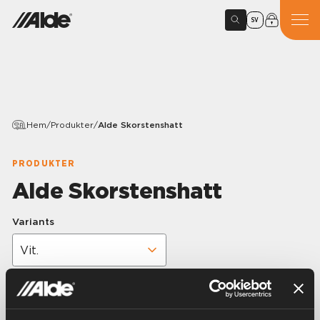
SV
Hem
/
Produkter
/
Alde Skorstenshatt
PRODUKTER
Alde Skorstenshatt
Variants
Artikelnummer:
3010391
Skorstenshattar i olika färger för sidomonterad