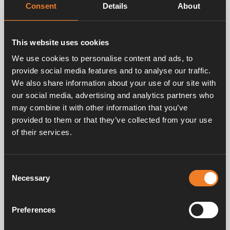
Consent
Details
About
skorsten.
This website uses cookies
We use cookies to personalise content and ads, to
provide social media features and to analyse our traffic.
Relaterade produkter
We also share information about your use of our site with
our social media, advertising and analytics partners who
may combine it with other information that you’ve
provided to them or that they’ve collected from your use
of their services.
Skorsten för
sidomontering
Consent
Necessary
Art. nr: 3010170
Selection
Preferences
Frågor & svar