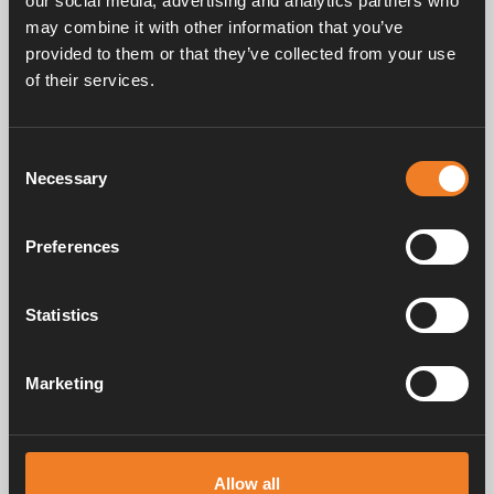
our social media, advertising and analytics partners who
may combine it with other information that you’ve
provided to them or that they’ve collected from your use
Frågor & svar
of their services.
Consent
Manualer & dokument
Necessary
Selection
Preferences
Service & support
Statistics
Marketing
Alde har skapat hemkänsla sedan 1966 i form av att tillverka
värmesystem för husbilar och husvagnar. Redan då förstod vi hur
viktigt det är att ta med sig hemmets komfort på resan. Med Alde känns
borta som hemma.
Allow all