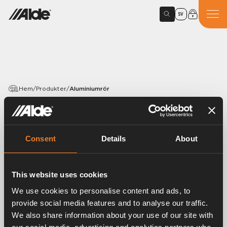
SV
Hem
/
Produkter
/
Aluminiumrör
PRODUKTER
Aluminiumrör
Consent
Details
About
Artikelnummer:
1900301
This website uses cookies
Aluminiumrör Ø 22 × 1 mm.
Längd 5 m.
We use cookies to personalise content and ads, to
provide social media features and to analyse our traffic.
We also share information about your use of our site with