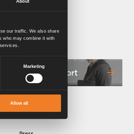
About
se our traffic. We also share
ers who may combine it with
 services.
Marketing
Service & support
Allow all
Press