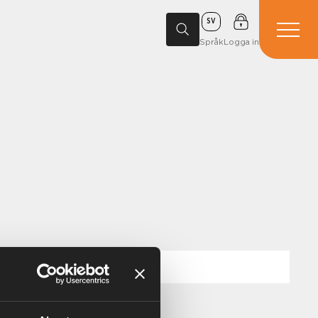
SV
Språk
Logga in