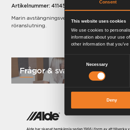
Consent
Artikelnummer:
4114500
Marin avstängningsventil (kulventilsmodell) i
This website uses cookies
röranslutning.
We use cookies to personalis
information about your use of
other information that you’ve
Consent
Necessary
Selection
Frågor & svar
Deny
Alde har skapat hemkänsla sedan 1966 i form av att tillverka