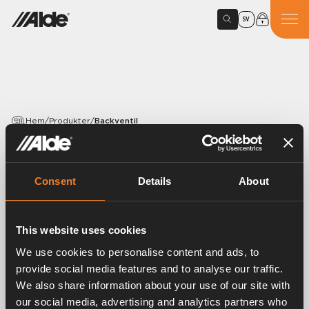
SV
Hem
/
Produkter
/
Backventil
PRODUKTER
Backventil
Consent
Details
About
Artikelnummer:
3568000
This website uses cookies
Backventil i förkromad mässing. 1 /4” R inv.
We use cookies to personalise content and ads, to
provide social media features and to analyse our traffic.
We also share information about your use of our site with
our social media, advertising and analytics partners who