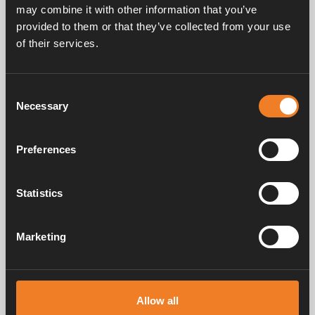
may combine it with other information that you’ve
provided to them or that they’ve collected from your use
Frågor & svar
of their services.
Consent
Manualer & dokument
Necessary
Selection
Preferences
Service & support
Statistics
Marketing
Alde har skapat hemkänsla sedan 1966 i form av att tillverka
värmesystem för husbilar och husvagnar. Redan då förstod vi hur
viktigt det är att ta med sig hemmets komfort på resan. Med Alde känns
borta som hemma.
Allow all
© 2026 Alde International Systems AB | Part of
Truma Group