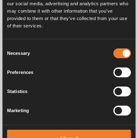
our social media, advertising and analytics partners who
may combine it with other information that you’ve
provided to them or that they’ve collected from your use
of their services.
Frågor & svar
Consent
Necessary
Selection
Manualer & dokument
Preferences
Service & support
Statistics
Marketing
Alde har skapat hemkänsla sedan 1966 i form av att tillverka
värmesystem för husbilar och husvagnar. Redan då förstod vi hur
viktigt det är att ta med sig hemmets komfort på resan. Med Alde känns