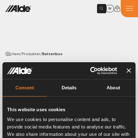
SV
Hem
/
Produkter
/
Batteribox
PRODUKTER
Batteribox
Consent
Details
About
Artikelnummer:
6431000
Batteribox av plast med lock och spännrem.
This website uses cookies
Mått: H 200 x B 270 x D 190 mm.
We use cookies to personalise content and ads, to
20 st/förp.
provide social media features and to analyse our traffic.
We also share information about your use of our site with