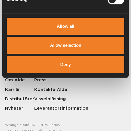
Service & support
Allow all
Alde har skapat hemkänsla sedan 1966 i form av att tillverka
värmesystem för husbilar och husvagnar. Redan då förstod vi hur
Allow selection
viktigt det är att ta med sig hemmets komfort på resan. Med Alde känns
borta som hemma.
© 2026 Alde International Systems AB | Part of
Truma Group
Deny
Om Alde
Press
Karriär
Kontakta Alde
Distributörer
Visselblåsning
Nyheter
Leverantörsinformation
Wrangels Allé 90, 291 75 Färlöv