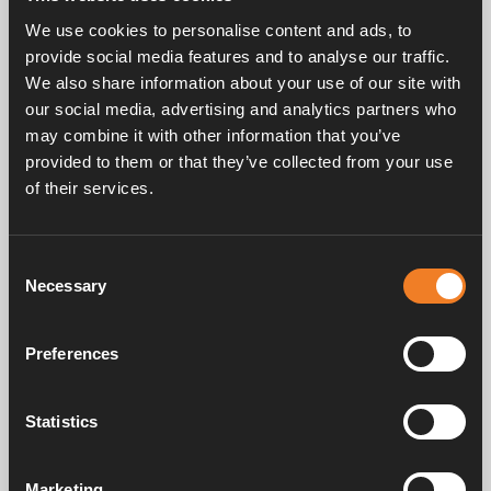
We use cookies to personalise content and ads, to
Teknisk data:
provide social media features and to analyse our traffic.
Anslutning: Ø 16 mm
Max flöde vid 0,1 bar: 15 l/min
We also share information about your use of our site with
Spänning: 9 – 15 V
our social media, advertising and analytics partners who
Strömförbrukning: < 1,2 A
may combine it with other information that you’ve
provided to them or that they’ve collected from your use
of their services.
Consent
Necessary
Selection
Frågor & svar
Preferences
Manualer & dokument
Statistics
Marketing