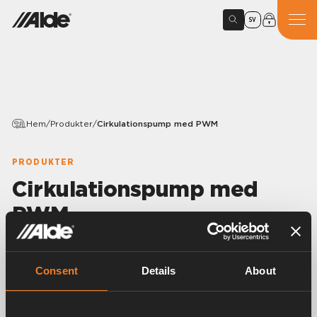
SV
Hem
/
Produkter
/
Cirkulationspump med PWM
PRODUKTER
Cirkulationspump med
PWM
Variants
Consent
Details
About
Artikelnummer:
3010514