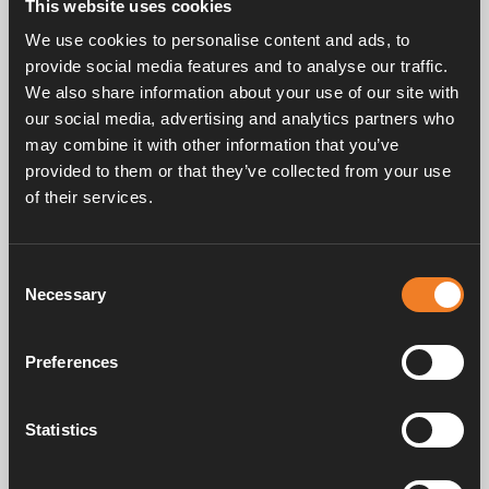
This website uses cookies
Cirkulationspump 12 V för montering på Compact
We use cookies to personalise content and ads, to
3010.
provide social media features and to analyse our traffic.
Kopplas till manöverpanelen för styrning av
We also share information about your use of our site with
pumphastigheten.
our social media, advertising and analytics partners who
Fem olika pumphastigheter 6 – 15 l/min.
may combine it with other information that you’ve
Strömförbrukning 12 volt: 0,25 – 1,9 A
provided to them or that they’ve collected from your use
of their services.
Consent
Necessary
Selection
Frågor & svar
Preferences
Manualer & dokument
Statistics