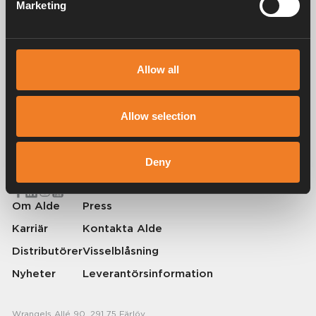
Marketing
Service & support
Allow all
Alde har skapat hemkänsla sedan 1966 i form av att tillverka
Allow selection
värmesystem för husbilar och husvagnar. Redan då förstod vi hur
viktigt det är att ta med sig hemmets komfort på resan. Med Alde känns
borta som hemma.
Deny
© 2026 Alde International Systems AB | Part of
Truma Group
Om Alde
Press
Karriär
Kontakta Alde
Distributörer
Visselblåsning
Nyheter
Leverantörsinformation
Wrangels Allé 90, 291 75 Färlöv