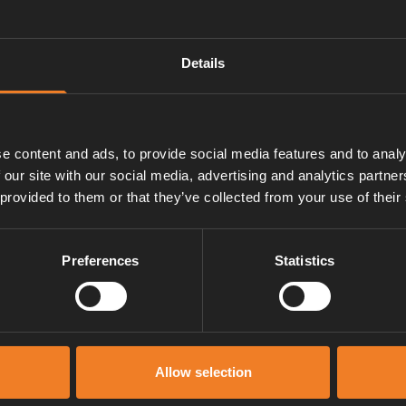
3030 Plus bestående av två 12
Details
å separat zoner.
ika pumphastigheter.
e content and ads, to provide social media features and to analy
 our site with our social media, advertising and analytics partn
 provided to them or that they’ve collected from your use of their
Preferences
Statistics
Manualer & dokument
Allow selection