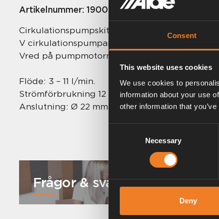
Artikelnummer:
1900984
Cirkulationspumpskit till Alde Compact 3030/
Consent
V cirkulationspumpar för värmesystem med tv
Vred på pumpmotorn för inställning av fem ol
This website uses cookies
Flöde: 3 – 11 l/min.
We use cookies to personalis
Strömförbrukning 12 volt: 0,3 – 1,5 A.
information about your use of
Anslutning: Ø 22 mm.
other information that you’ve
Consent
Necessary
Selection
Frågor & svar
Deny