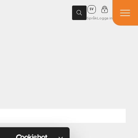
SV
Språk
Logga in