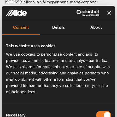
1900658 eller via värmepannans manöverpanel
(optionkort 3020023 måste vara monterat på
värmepannan).
Teknisk data:
Consent
Details
About
Mått: L 184 × H 55 × D 67 mm
Spänning: 10 – 14 V DC
Strömförbrukning: 300 mA
This website uses cookies
We use cookies to personalise content and ads, to
provide social media features and to analyse our traffic.
We also share information about your use of our site with
our social media, advertising and analytics partners who
Relaterade produkter
may combine it with other information that you’ve
provided to them or that they’ve collected from your use
of their services.
Consent
Necessary
Selection