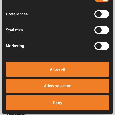
Strömbrytare
Preferences
Art. nr: 1900658
Statistics
Marketing
Frågor & svar
Allow all
Manualer & dokument
Allow selection
Service & support
Deny