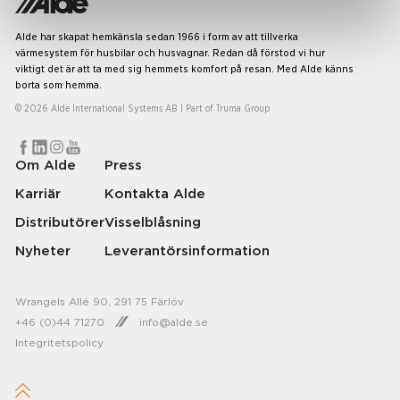
Alde har skapat hemkänsla sedan 1966 i form av att tillverka
värmesystem för husbilar och husvagnar. Redan då förstod vi hur
viktigt det är att ta med sig hemmets komfort på resan. Med Alde känns
borta som hemma.
© 2026 Alde International Systems AB | Part of
Truma Group
Om Alde
Press
Karriär
Kontakta Alde
Distributörer
Visselblåsning
Nyheter
Leverantörsinformation
Wrangels Allé 90, 291 75 Färlöv
+46 (0)44 71270
info@alde.se
Integritetspolicy