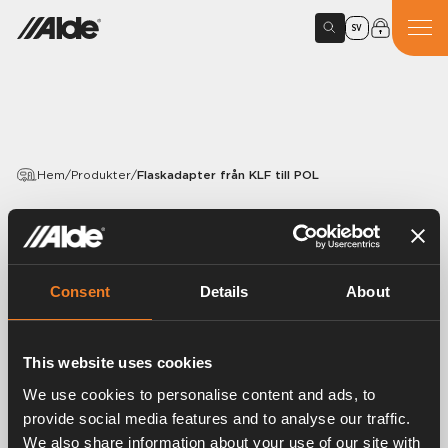
SV
Hem
/
Produkter
/
Flaskadapter från KLF till POL
PRODUKTER
Flaskadapter från KLF till
POL
Consent
Details
About
Artikelnummer:
4152000
This website uses cookies
Flaskadapter från KLF (G.12) på reduceringsventilen
We use cookies to personalise content and ads, to
till POL (G.10) på gasolflaskan.
provide social media features and to analyse our traffic.
We also share information about your use of our site with