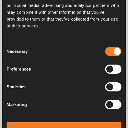
our social media, advertising and analytics partners who
may combine it with other information that you’ve
provided to them or that they’ve collected from your use
of their services.
Frågor & svar
Consent
Necessary
Selection
Manualer & dokument
Preferences
Service & support
Statistics
Marketing
Alde har skapat hemkänsla sedan 1966 i form av att tillverka
värmesystem för husbilar och husvagnar. Redan då förstod vi hur