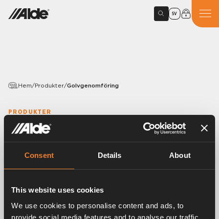
SV
Hem
/
Produkter
/
Golvgenomföring
PRODUKTER
Golvgenomföring
Artikelnummer:
1900565
Consent
Details
About
Samla samtliga dräneringsslangar från pannan och
expansionskärlet i en genomföring.
This website uses cookies
Uttag för fyra slangar.
Håltagning: Ø 32 mm.
We use cookies to personalise content and ads, to
provide social media features and to analyse our traffic.