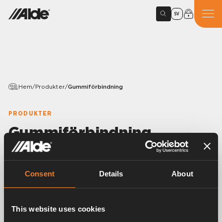
SV
Hem
/
Produkter
/
Gummiförbindning
PRODUKTER
Gummiförbindning
Variants
Consent
Details
About
Artikelnummer:
1900505
This website uses cookies
Gummiförbindning, U-formad.