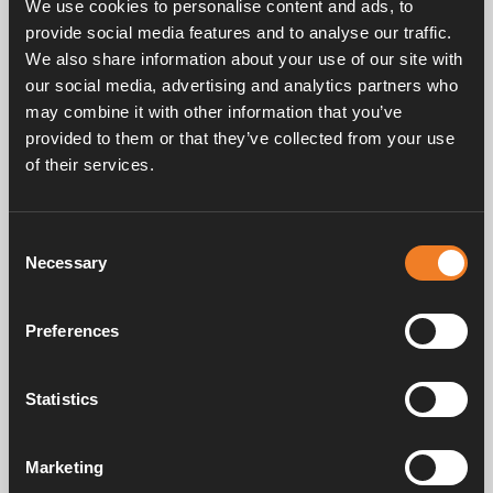
We use cookies to personalise content and ads, to
EPDM 21,4 × 4,25 mm.
provide social media features and to analyse our traffic.
25 st/förp.
We also share information about your use of our site with
our social media, advertising and analytics partners who
may combine it with other information that you’ve
provided to them or that they’ve collected from your use
of their services.
Consent
Frågor & svar
Necessary
Selection
Preferences
Manualer & dokument
Statistics
Service & support
Marketing