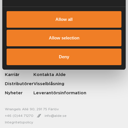
Allow all
Alde har skapat hemkänsla sedan 1966 i form av att tillverka
värmesystem för husbilar och husvagnar. Redan då förstod vi hur
viktigt det är att ta med sig hemmets komfort på resan. Med Alde känns
Allow selection
borta som hemma.
© 2026 Alde International Systems AB | Part of
Truma Group
Deny
Om Alde
Press
Karriär
Kontakta Alde
Distributörer
Visselblåsning
Nyheter
Leverantörsinformation
Wrangels Allé 90, 291 75 Färlöv
+46 (0)44 71270
info@alde.se
Integritetspolicy