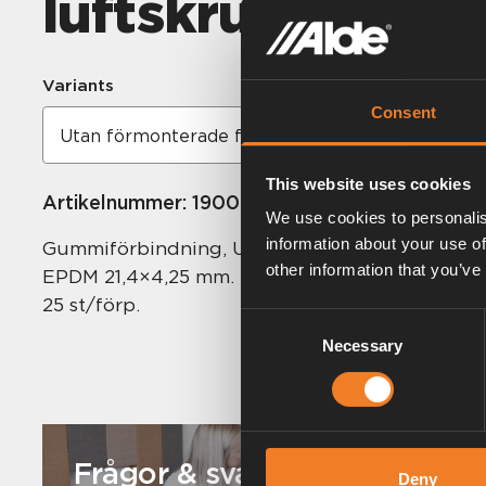
luftskruv
Variants
Consent
This website uses cookies
Artikelnummer:
1900246
We use cookies to personalis
information about your use of
Gummiförbindning, U-formad med avluftningss
other information that you’ve
EPDM 21,4×4,25 mm.
25 st/förp.
Consent
Necessary
Selection
Frågor & svar
Deny