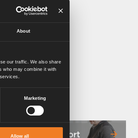
About
se our traffic. We also share
ers who may combine it with
 services.
Marketing
Service & support
Allow all