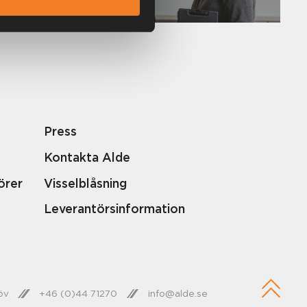
Press
Kontakta Alde
örer
Visselblåsning
Leverantörsinformation
öv
+46 (0)44 71270
info@alde.se