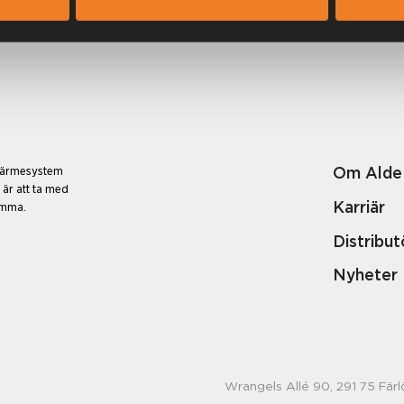
Om Alde
 värmesystem
 är att ta med
Karriär
emma.
Distribut
Nyheter
Wrangels Allé 90, 291 75 Färl