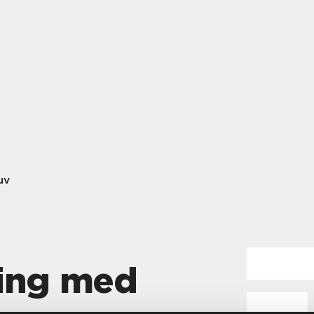
uv
ing med