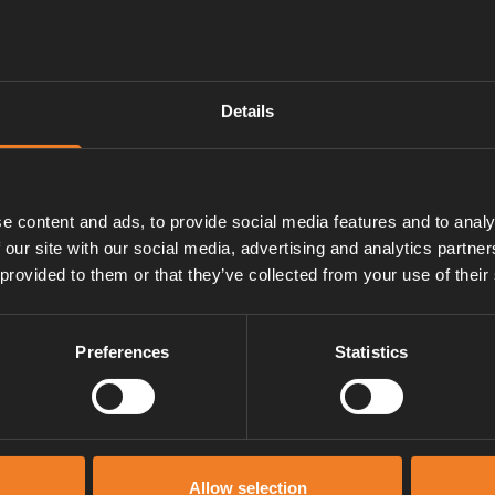
Details
e content and ads, to provide social media features and to analy
 our site with our social media, advertising and analytics partn
lang och luftskruv.
 provided to them or that they’ve collected from your use of their
Preferences
Statistics
Manualer & dokument
Allow selection