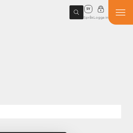
SV
Språk
Logga in