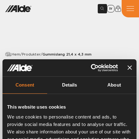
SV
Hem
/
Produkter
/
Gummislang 21,4 x 4,3 mm
PRODUKTER
Gummislang 21,4 x 4,3 mm
Consent
Details
About
Artikelnummer:
1900002
This website uses cookies
Gummislang EPDM 21,4×4,25 mm.
Metervara. 25 m/förp.
We use cookies to personalise content and ads, to
provide social media features and to analyse our traffic.
We also share information about your use of our site with