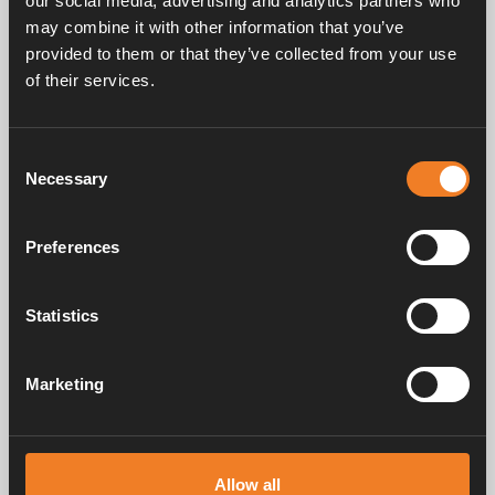
our social media, advertising and analytics partners who
may combine it with other information that you’ve
provided to them or that they’ve collected from your use
Frågor & svar
of their services.
Consent
Manualer & dokument
Necessary
Selection
Preferences
Service & support
Statistics
Marketing
Alde har skapat hemkänsla sedan 1966 i form av att tillverka
värmesystem för husbilar och husvagnar. Redan då förstod vi hur
viktigt det är att ta med sig hemmets komfort på resan. Med Alde känns
borta som hemma.
Allow all