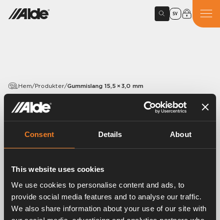
SV
Hem
/
Produkter
/
Gummislang 15,5 × 3,0 mm
PRODUKTER
Gummislang 15,5 × 3,0 mm
Consent
Details
About
Artikelnummer:
1900044
This website uses cookies
Gummislang EPDM 15,5 x 3,0 mm.
90 m/förp.
We use cookies to personalise content and ads, to
provide social media features and to analyse our traffic.
We also share information about your use of our site with