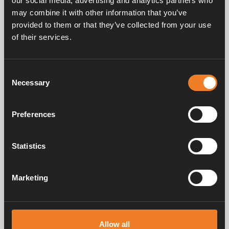
our social media, advertising and analytics partners who
may combine it with other information that you’ve
provided to them or that they’ve collected from your use
Frågor & svar
of their services.
Consent
Manualer & dokument
Necessary
Selection
Preferences
Service & support
Statistics
Marketing
Alde har skapat hemkänsla sedan 1966 i form av att tillverka
värmesystem för husbilar och husvagnar. Redan då förstod vi hur
viktigt det är att ta med sig hemmets komfort på resan. Med Alde känns
borta som hemma.
Allow all