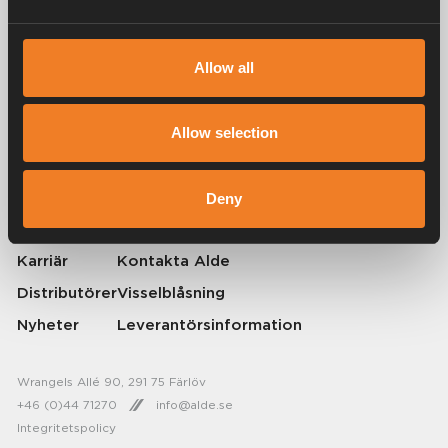
Allow all
Alde har skapat hemkänsla sedan 1966 i form av att tillverka
värmesystem för husbilar och husvagnar. Redan då förstod vi hur
viktigt det är att ta med sig hemmets komfort på resan. Med Alde känns
Allow selection
borta som hemma.
© 2026 Alde International Systems AB | Part of
Truma Group
Deny
Om Alde
Press
Karriär
Kontakta Alde
Distributörer
Visselblåsning
Nyheter
Leverantörsinformation
Wrangels Allé 90, 291 75 Färlöv
+46 (0)44 71270
info@alde.se
Integritetspolicy