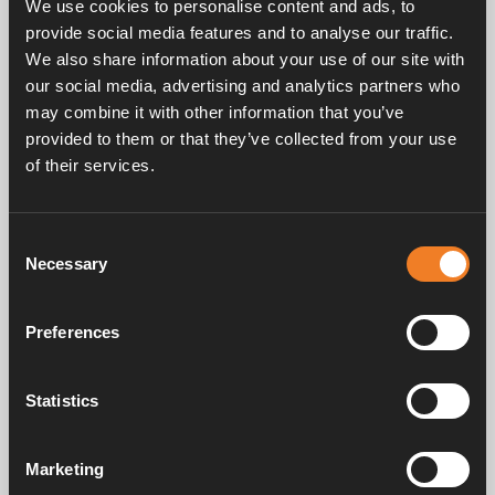
We use cookies to personalise content and ads, to
EPDM 21,4 × 4,25 mm.
provide social media features and to analyse our traffic.
25 st/förp.
We also share information about your use of our site with
our social media, advertising and analytics partners who
may combine it with other information that you’ve
provided to them or that they’ve collected from your use
of their services.
Consent
Frågor & svar
Necessary
Selection
Preferences
Manualer & dokument
Statistics
Service & support
Marketing