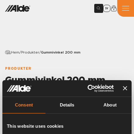
SV
Hem
/
Produkter
/
Gummivinkel 200 mm
PRODUKTER
Gummivinkel 200 mm
Variants
Consent
Details
About
Artikelnummer:
1900004
This website uses cookies
Gummivinkel 90°.