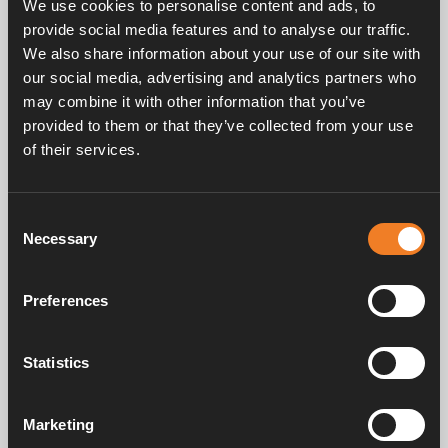
We use cookies to personalise content and ads, to
EPDM 21,4 × 4,25 mm.
provide social media features and to analyse our traffic.
25 st/förp.
We also share information about your use of our site with
our social media, advertising and analytics partners who
may combine it with other information that you’ve
provided to them or that they’ve collected from your use
of their services.
Consent
Frågor & svar
Necessary
Selection
Preferences
Manualer & dokument
Statistics
Service & support
Marketing