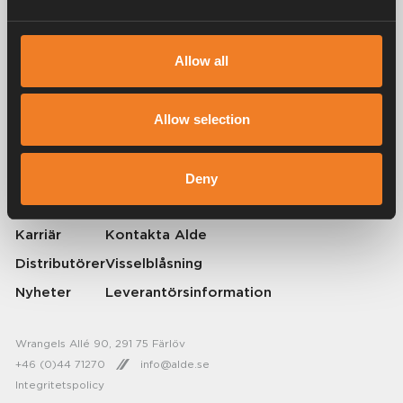
Allow all
Alde har skapat hemkänsla sedan 1966 i form av att tillverka
värmesystem för husbilar och husvagnar. Redan då förstod vi hur
viktigt det är att ta med sig hemmets komfort på resan. Med Alde känns
Allow selection
borta som hemma.
© 2026 Alde International Systems AB | Part of
Truma Group
Deny
Om Alde
Press
Karriär
Kontakta Alde
Distributörer
Visselblåsning
Nyheter
Leverantörsinformation
Wrangels Allé 90, 291 75 Färlöv
+46 (0)44 71270
info@alde.se
Integritetspolicy