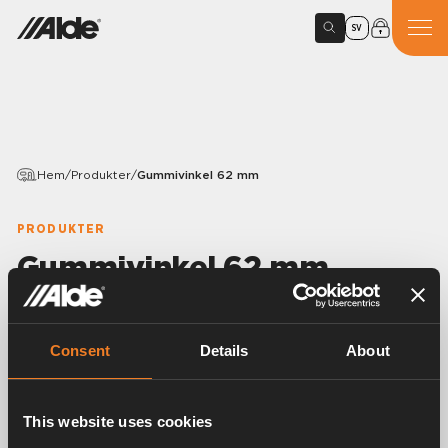
SV
Hem
/
Produkter
/
Gummivinkel 62 mm
PRODUKTER
Gummivinkel 62 mm
Variants
Consent
Details
About
Artikelnummer:
1900003
This website uses cookies
Gummivinkel 90°.