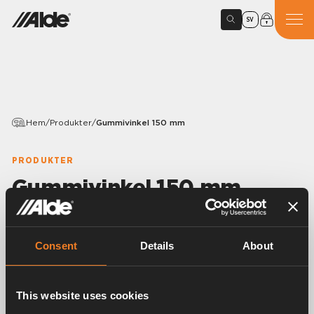
SV
Hem
/
Produkter
/
Gummivinkel 150 mm
PRODUKTER
Gummivinkel 150 mm
Variants
Consent
Details
About
Artikelnummer:
1900008
This website uses cookies
Gummivinkel 90°.