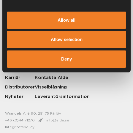
Allow all
Alde har skapat hemkänsla sedan 1966 i form av att tillverka
värmesystem för husbilar och husvagnar. Redan då förstod vi hur
viktigt det är att ta med sig hemmets komfort på resan. Med Alde känns
Allow selection
borta som hemma.
© 2026 Alde International Systems AB | Part of
Truma Group
Deny
Om Alde
Press
Karriär
Kontakta Alde
Distributörer
Visselblåsning
Nyheter
Leverantörsinformation
Wrangels Allé 90, 291 75 Färlöv
+46 (0)44 71270
info@alde.se
Integritetspolicy