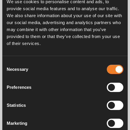
We use cookies to personalise content and ads, to
EPDM 21,4×4,25 mm.
provide social media features and to analyse our traffic.
25 st/förp.
We also share information about your use of our site with
our social media, advertising and analytics partners who
may combine it with other information that you’ve
provided to them or that they’ve collected from your use
of their services.
Consent
Frågor & svar
Necessary
Selection
Preferences
Manualer & dokument
Statistics
Service & support
Marketing