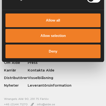
Allow all
Alde har skapat hemkänsla sedan 1966 i form av att tillverka
värmesystem för husbilar och husvagnar. Redan då förstod vi hur
Allow selection
viktigt det är att ta med sig hemmets komfort på resan. Med Alde känns
borta som hemma.
© 2026 Alde International Systems AB | Part of
Truma Group
Deny
Om Alde
Press
Karriär
Kontakta Alde
Distributörer
Visselblåsning
Nyheter
Leverantörsinformation
Wrangels Allé 90, 291 75 Färlöv
+46 (0)44 71270
info@alde.se