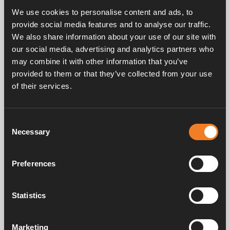
We use cookies to personalise content and ads, to
Gummivinkel 90° med luftskruv.
provide social media features and to analyse our traffic.
EPDM 21,4×4,25 mm.
25 st/förp.
We also share information about your use of our site with
our social media, advertising and analytics partners who
may combine it with other information that you’ve
provided to them or that they’ve collected from your use
of their services.
Consent
Necessary
Selection
Frågor & svar
Preferences
Manualer & dokument
Statistics
Service & support
Marketing