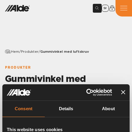
SV
Hem
/
Produkter
/
Gummivinkel med luftskruv
PRODUKTER
Gummivinkel med
luftskruv
Variants
Consent
Details
About
Artikelnummer:
1900006
This website uses cookies