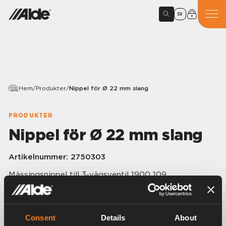
SV
Hem
/
Produkter
/
Nippel för Ø 22 mm slang
PRODUKTER
Nippel för Ø 22 mm slang
Artikelnummer:
2750303
Mässingsnippel till 3-vägsventil 1900 109.
Ø 22 – 1/2” R utv.
Consent
Details
About