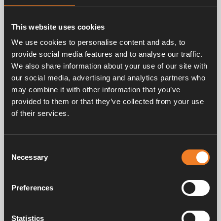
Relaterade produkter
This website uses cookies
We use cookies to personalise content and ads, to
provide social media features and to analyse our traffic.
We also share information about your use of our site with
our social media, advertising and analytics partners who
may combine it with other information that you’ve
provided to them or that they’ve collected from your use
of their services.
3-vägsventil
Art. nr: 1900109
Consent
Necessary
Selection
Preferences
Frågor & svar
Statistics