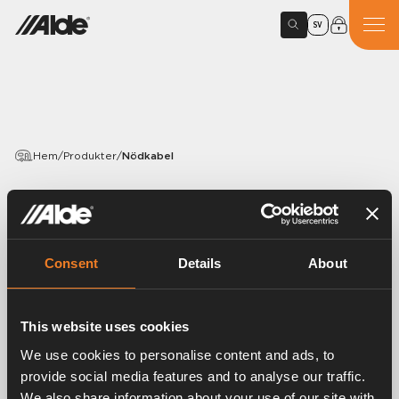
SV
Hem
/
Produkter
/
Nödkabel
PRODUKTER
Nödkabel
Consent
Details
About
Artikelnummer:
3010218
Används för att tvångsstarta pannan utan
This website uses cookies
manöverpanel.
Kopplas in på anslutningen för manöverpanelen på
We use cookies to personalise content and ads, to
kretskortet.
provide social media features and to analyse our traffic.
We also share information about your use of our site with