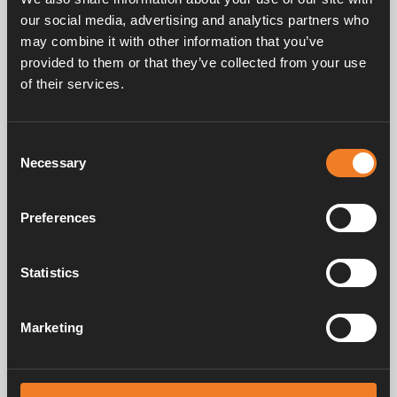
our social media, advertising and analytics partners who
may combine it with other information that you’ve
provided to them or that they’ve collected from your use
of their services.
Frågor & svar
Consent
Necessary
Selection
Manualer & dokument
Preferences
Service & support
Statistics
Marketing
Alde har skapat hemkänsla sedan 1966 i form av att tillverka
värmesystem för husbilar och husvagnar. Redan då förstod vi hur