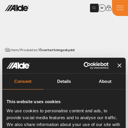
SV
Hem
/
Produkter
/
Överhettningsskydd
PRODUKTER
Överhettningsskydd
Consent
Details
About
Artikelnummer:
2737186
Överhettningsskydd 110 °C.
This website uses cookies
Passar samtliga modeller av 2737, 2762 och 2763 med
We use cookies to personalise content and ads, to
återställningsknappen på ovansidan samt 2772.
provide social media features and to analyse our traffic.
We also share information about your use of our site with