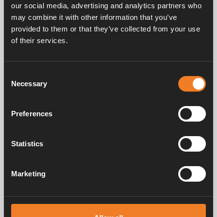
our social media, advertising and analytics partners who
may combine it with other information that you’ve
provided to them or that they’ve collected from your use
of their services.
Frågor & svar
Consent
Necessary
Selection
Manualer & dokument
Preferences
Service & support
Statistics
Marketing
Alde har skapat hemkänsla sedan 1966 i form av att tillverka
värmesystem för husbilar och husvagnar. Redan då förstod vi hur
viktigt det är att ta med sig hemmets komfort på resan. Med Alde känns