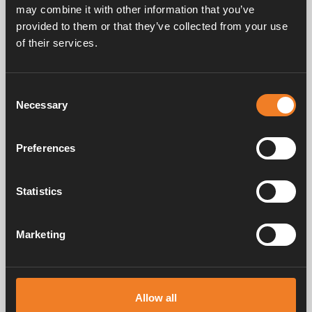
may combine it with other information that you’ve
provided to them or that they’ve collected from your use
Frågor & svar
of their services.
Consent
Manualer & dokument
Necessary
Selection
Preferences
Service & support
Statistics
Marketing
Alde har skapat hemkänsla sedan 1966 i form av att tillverka
värmesystem för husbilar och husvagnar. Redan då förstod vi hur
viktigt det är att ta med sig hemmets komfort på resan. Med Alde känns
borta som hemma.
Allow all
© 2026 Alde International Systems AB | Part of
Truma Group