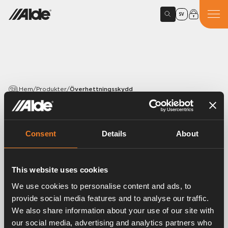
SV
Hem
/
Produkter
/
Överhettningsskydd
PRODUKTER
Överhettningsskydd
Consent
Details
About
Artikelnummer:
3000362
This website uses cookies
Överhettningsskydd komplett.
We use cookies to personalise content and ads, to
provide social media features and to analyse our traffic.
We also share information about your use of our site with
our social media, advertising and analytics partners who