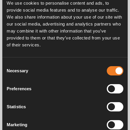
We use cookies to personalise content and ads, to
Artikelnummer:
4175000
provide social media features and to analyse our traffic.
We also share information about your use of our site with
Reduceringsventil 1,5 kg/h.
our social media, advertising and analytics partners who
POL (G.10) – Ø 8 mm slangnippel (H.50).
may combine it with other information that you’ve
provided to them or that they’ve collected from your use
of their services.
Consent
Frågor & svar
Necessary
Selection
Preferences
Manualer & dokument
Statistics
Service & support
Marketing