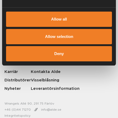
Allow all
Alde har skapat hemkänsla sedan 1966 i form av att tillverka
värmesystem för husbilar och husvagnar. Redan då förstod vi hur
viktigt det är att ta med sig hemmets komfort på resan. Med Alde känns
Allow selection
borta som hemma.
© 2026 Alde International Systems AB | Part of
Truma Group
Deny
Om Alde
Press
Karriär
Kontakta Alde
Distributörer
Visselblåsning
Nyheter
Leverantörsinformation
Wrangels Allé 90, 291 75 Färlöv
+46 (0)44 71270
info@alde.se
Integritetspolicy