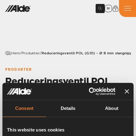
SV
Hem
/
Produkter
/
Reduceringsventil POL (G.10) - Ø 8 mm slangnippel
PRODUKTER
Reduceringsventil POL
(G.10) - Ø 8 mm
slangnippel (H.50)
Consent
Details
About
Variants
This website uses cookies