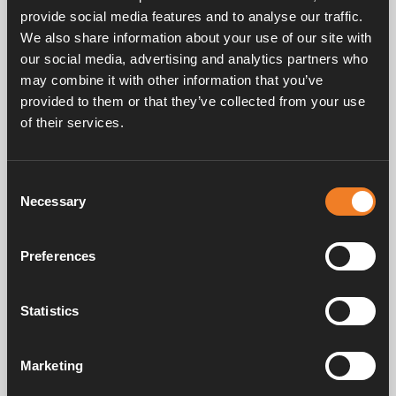
Ø 22 mm.
provide social media features and to analyse our traffic.
We also share information about your use of our site with
our social media, advertising and analytics partners who
may combine it with other information that you’ve
provided to them or that they’ve collected from your use
of their services.
Frågor & svar
Consent
Necessary
Selection
Preferences
Manualer & dokument
Statistics
Service & support
Marketing