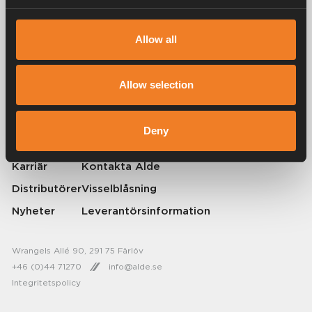
Allow all
Alde har skapat hemkänsla sedan 1966 i form av att tillverka
värmesystem för husbilar och husvagnar. Redan då förstod vi hur
viktigt det är att ta med sig hemmets komfort på resan. Med Alde känns
borta som hemma.
Allow selection
© 2026 Alde International Systems AB | Part of
Truma Group
Deny
Om Alde
Press
Karriär
Kontakta Alde
Distributörer
Visselblåsning
Nyheter
Leverantörsinformation
Wrangels Allé 90, 291 75 Färlöv
+46 (0)44 71270
info@alde.se
Integritetspolicy