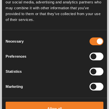
our social media, advertising and analytics partners who
may combine it with other information that you’ve
provided to them or that they’ve collected from your use
of their services.
Frågor & svar
Consent
Necessary
Selection
Manualer & dokument
Preferences
Service & support
Statistics
Marketing
Alde har skapat hemkänsla sedan 1966 i form av att tillverka
värmesystem för husbilar och husvagnar. Redan då förstod vi hur
viktigt det är att ta med sig hemmets komfort på resan. Med Alde känns
Allow all