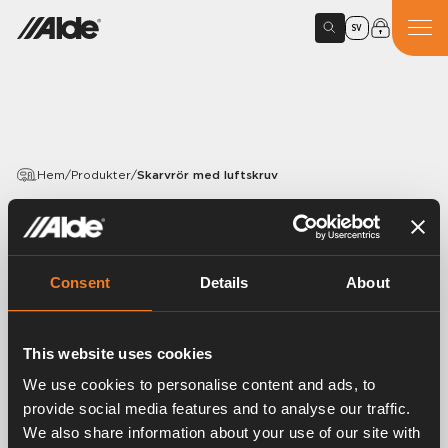
SV
Hem
/
Produkter
/
Skarvrör med luftskruv
PRODUKTER
Skarvrör med luftskruv
Consent
Details
About
Artikelnummer:
1900125
Skarvrör med luftskruv. Ø 22 mm.
This website uses cookies
We use cookies to personalise content and ads, to
provide social media features and to analyse our traffic.
We also share information about your use of our site with