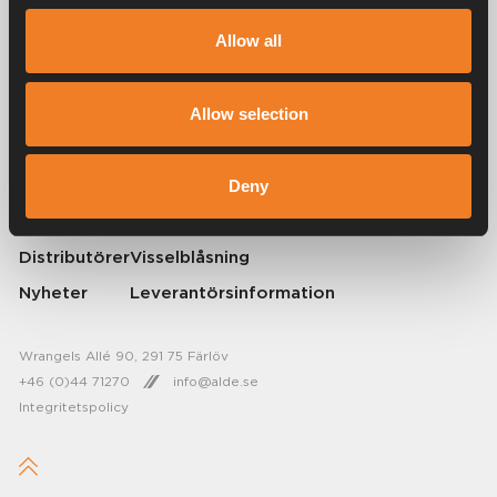
Alde har skapat hemkänsla sedan 1966 i form av att tillverka
Allow all
värmesystem för husbilar och husvagnar. Redan då förstod vi hur
viktigt det är att ta med sig hemmets komfort på resan. Med Alde känns
borta som hemma.
Allow selection
© 2026 Alde International Systems AB | Part of
Truma Group
Om Alde
Press
Deny
Karriär
Kontakta Alde
Distributörer
Visselblåsning
Nyheter
Leverantörsinformation
Wrangels Allé 90, 291 75 Färlöv
+46 (0)44 71270
info@alde.se
Integritetspolicy