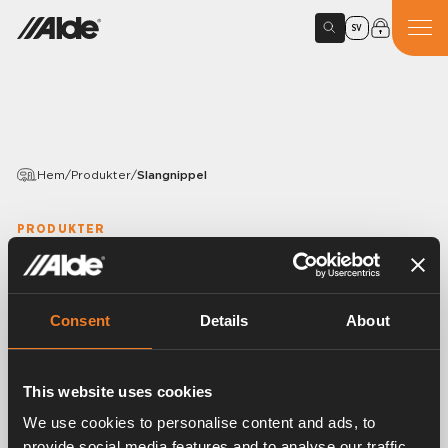
SV
Hem
/
Produkter
/
Slangnippel
PRODUKTER
Slangnippel
Variants
Consent
Details
About
This website uses cookies
Artikelnummer:
4112000
We use cookies to personalise content and ads, to
Slangnippel i mässing. Monteras i ventilblock eller
provide social media features and to analyse our traffic.