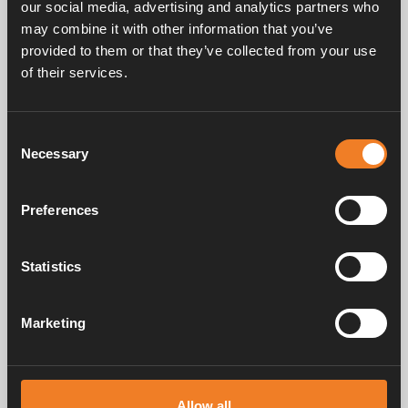
our social media, advertising and analytics partners who
may combine it with other information that you’ve
provided to them or that they’ve collected from your use
of their services.
Frågor & svar
Consent
Necessary
Selection
Manualer & dokument
Preferences
Service & support
Statistics
Marketing
Alde har skapat hemkänsla sedan 1966 i form av att tillverka
värmesystem för husbilar och husvagnar. Redan då förstod vi hur
viktigt det är att ta med sig hemmets komfort på resan. Med Alde känns
Allow all
borta som hemma.