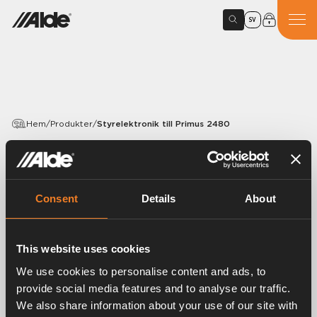
SV
Hem
/
Produkter
/
Styrelektronik till Primus 2480
PRODUKTER
Styrelektronik till Primus
Consent
Details
About
2480
Artikelnummer:
0716801
This website uses cookies
Styrelektronik till Primus 2480.
We use cookies to personalise content and ads, to
provide social media features and to analyse our traffic.
We also share information about your use of our site with