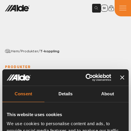
SV
Hem
/
Produkter
/
T-koppling
PRODUKTER
T-koppling
Variants
Consent
Details
About
This website uses cookies
Artikelnummer:
4124000
We use cookies to personalise content and ads, to
T-koppling i galvaniserat stål. Mässingskona. 25
provide social media features and to analyse our traffic.