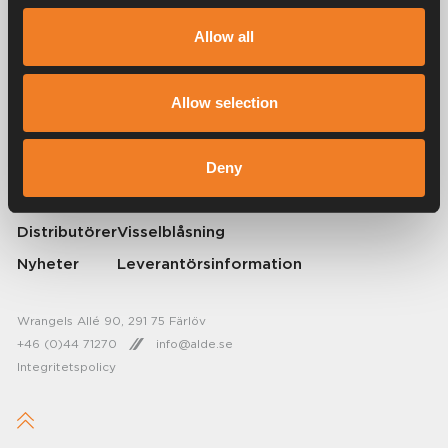
Alde har skapat hemkänsla sedan 1966 i form av att tillverka
Allow all
värmesystem för husbilar och husvagnar. Redan då förstod vi hur
viktigt det är att ta med sig hemmets komfort på resan. Med Alde känns
borta som hemma.
Allow selection
© 2026 Alde International Systems AB | Part of
Truma Group
Om Alde
Press
Deny
Karriär
Kontakta Alde
Distributörer
Visselblåsning
Nyheter
Leverantörsinformation
Wrangels Allé 90, 291 75 Färlöv
+46 (0)44 71270
info@alde.se
Integritetspolicy