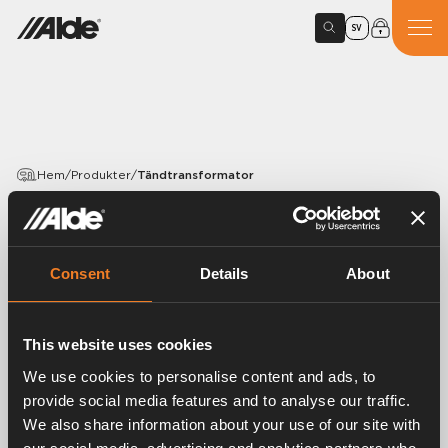
SV
Hem
/
Produkter
/
Tändtransformator
PRODUKTER
Tändtransformator
Consent
Details
About
Artikelnummer:
2923225
This website uses cookies
Tändtransformator komplett till Comfort 2923 och
2928.
We use cookies to personalise content and ads, to
provide social media features and to analyse our traffic.
We also share information about your use of our site with