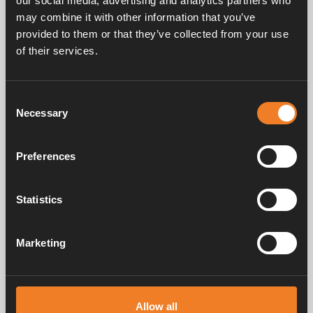
our social media, advertising and analytics partners who
may combine it with other information that you’ve
provided to them or that they’ve collected from your use
Frågor & svar
of their services.
Consent
Manualer & dokument
Necessary
Selection
Preferences
Service & support
Statistics
Marketing
Alde har skapat hemkänsla sedan 1966 i form av att tillverka
värmesystem för husbilar och husvagnar. Redan då förstod vi hur
viktigt det är att ta med sig hemmets komfort på resan. Med Alde känns
borta som hemma.
Allow all