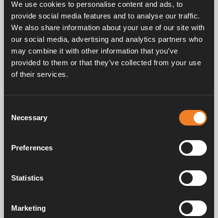
We use cookies to personalise content and ads, to
avtappning av varmvattenberedaren.
provide social media features and to analyse our traffic.
We also share information about your use of our site with
Passar Compact 3000 samt 3010 t.o.m. serienr.
91458.
our social media, advertising and analytics partners who
may combine it with other information that you’ve
provided to them or that they’ve collected from your use
of their services.
Consent
Frågor & svar
Necessary
Selection
Preferences
Manualer & dokument
Statistics
Service & support
Marketing