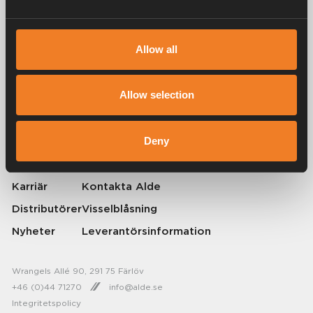
Allow all
Alde har skapat hemkänsla sedan 1966 i form av att tillverka
värmesystem för husbilar och husvagnar. Redan då förstod vi hur
viktigt det är att ta med sig hemmets komfort på resan. Med Alde känns
Allow selection
borta som hemma.
© 2026 Alde International Systems AB | Part of
Truma Group
Deny
Om Alde
Press
Karriär
Kontakta Alde
Distributörer
Visselblåsning
Nyheter
Leverantörsinformation
Wrangels Allé 90, 291 75 Färlöv
+46 (0)44 71270
info@alde.se
Integritetspolicy