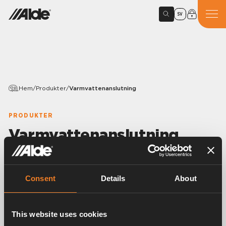
SV
Hem
/
Produkter
/
Varmvattenanslutning
PRODUKTER
Varmvattenanslutning
Variants
Consent
Details
About
Artikelnummer:
3000471
This website uses cookies
Nippel med inbyggd backventil som släpper in luft vid