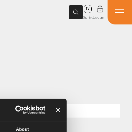
SV
Språk
Logga in
About