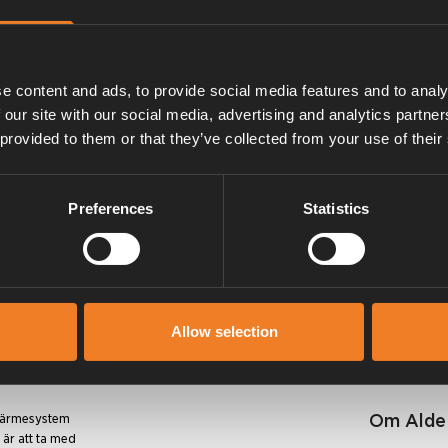
 2480 och 2490.
e content and ads, to provide social media features and to analy
 our site with our social media, advertising and analytics partn
 provided to them or that they’ve collected from your use of their
Manualer & dokument
Preferences
Statistics
Allow selection
Om Alde
 värmesystem
 är att ta med