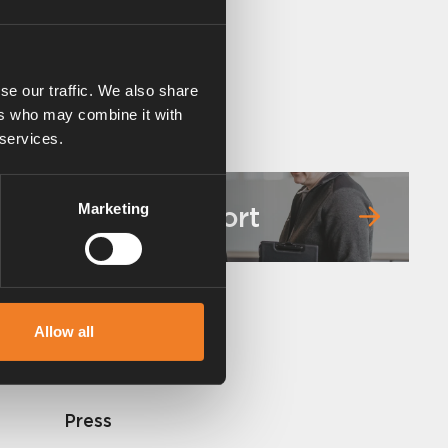
se our traffic. We also share
ers who may combine it with
 services.
Service & support
Marketing
Allow all
Press