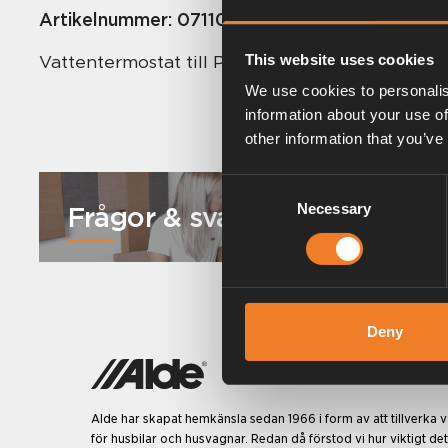
Artikelnummer:
0711031
Vattentermostat till Primus 2450, 2460, 2470,
This website uses cookies
We use cookies to personalis
information about your use of
other information that you’ve
Consent
Frågor & svar
Necessary
Selection
Deny
Alde har skapat hemkänsla sedan 1966 i form av att tillverka
för husbilar och husvagnar. Redan då förstod vi hur viktigt det