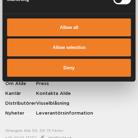
Allow all
Alde har skapat hemkänsla sedan 1966 i form av att tillverka
värmesystem för husbilar och husvagnar. Redan då förstod vi hur
Allow selection
viktigt det är att ta med sig hemmets komfort på resan. Med Alde känns
borta som hemma.
© 2026 Alde International Systems AB | Part of
Truma Group
Deny
Om Alde
Press
Karriär
Kontakta Alde
Distributörer
Visselblåsning
Nyheter
Leverantörsinformation
Wrangels Allé 90, 291 75 Färlöv
+46 (0)44 71270
info@alde.se