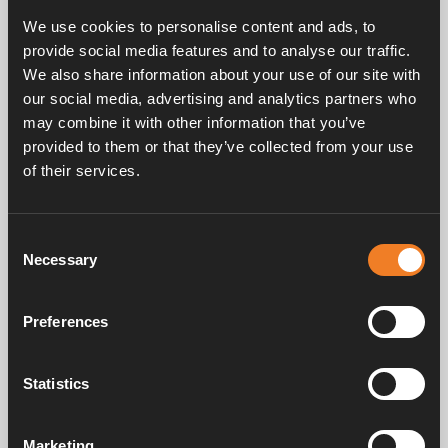
We use cookies to personalise content and ads, to
Ventilblock för anslutning av fyra gasolapparater.
Tillverkad i mässing med muttrar i galvaniserat stål.
provide social media features and to analyse our traffic.
Jordanslutning enligt EN 1949.
We also share information about your use of our site with
our social media, advertising and analytics partners who
10 st/förp.
may combine it with other information that you’ve
provided to them or that they’ve collected from your use
of their services.
Consent
Necessary
Selection
Frågor & svar
Preferences
Manualer & dokument
Statistics
Service & support
Marketing