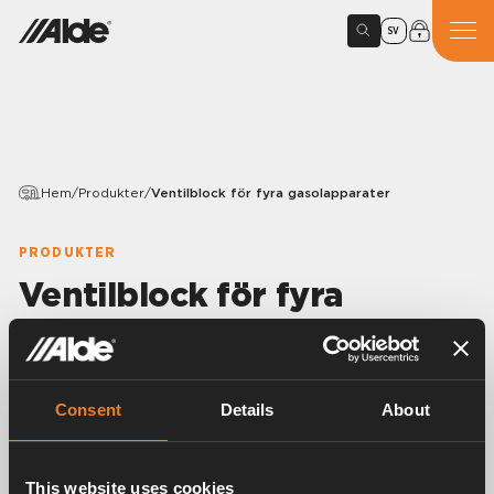
SV
Hem
/
Produkter
/
Ventilblock för fyra gasolapparater
PRODUKTER
Ventilblock för fyra
gasolapparater
Variants
Consent
Details
About
Artikelnummer:
4117000
This website uses cookies