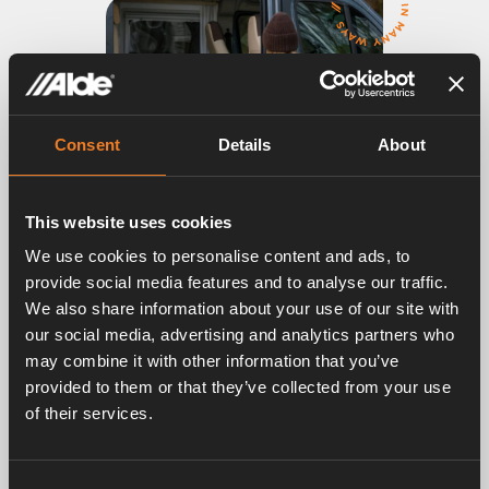
Consent
Details
About
This website uses cookies
We use cookies to personalise content and ads, to
ALDE VÄRMESYSTEM
provide social media features and to analyse our traffic.
We also share information about your use of our site with
Skön tyst värme året runt i alla väder
our social media, advertising and analytics partners who
Om du vill njuta fullt ut av resan och semestern är
may combine it with other information that you’ve
Alde Värmesystem det bästa valet. Värmen cirkulerar
provided to them or that they’ve collected from your use
ljudlöst och omsluter dig i ett behagligt klimat med
of their services.
naturlig luftfuktighet.
Så här fungerar det
Consent