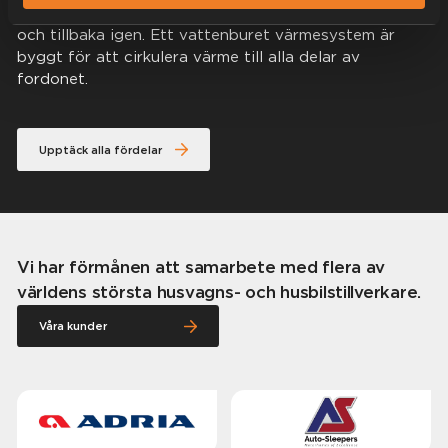
värme från väggarna, till innertaket, fordonets mitt
och tillbaka igen. Ett vattenburet värmesystem är
byggt för att cirkulera värme till alla delar av
fordonet.
Upptäck alla fördelar
Vi har förmånen att samarbete med flera av
världens största husvagns- och husbilstillverkare.
Våra kunder