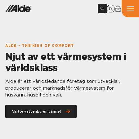
SV
ALDE – THE KING OF COMFORT
Njut av ett värmesystem i
världsklass
Alde är ett världsledande företag som utvecklar,
producerar och marknadsför värmesystem för
husvagn, husbil och van.
Varför vattenburen värme?
Alde vattenburen värme ger dig
komfort i varje detalj