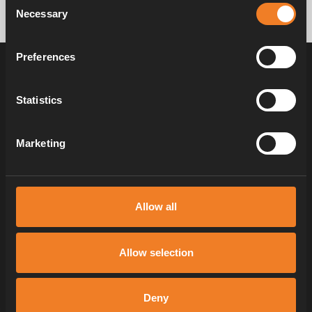
Necessary
Selection
Preferences
51 FÖRDELAR MED ALDE VÄRMESYSTEM
Statistics
Fördel 3
Marketing
Fördel 9
Fördel 16
Allow all
NR
FÖRDEL
3
Allow selection
Jämn värme från golv till tak
Självkonvektionsteknologi och ett konstruerat system
Deny
skapar en kontinuerlig och skonsam cirkulation av