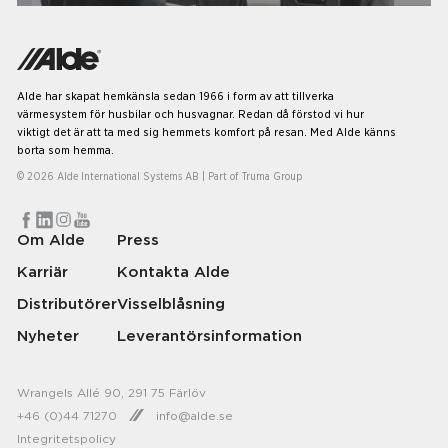
Alde har skapat hemkänsla sedan 1966 i form av att tillverka
värmesystem för husbilar och husvagnar. Redan då förstod vi hur
viktigt det är att ta med sig hemmets komfort på resan. Med Alde känns
borta som hemma.
© 2026 Alde International Systems AB | Part of
Truma Group
Om Alde
Press
Karriär
Kontakta Alde
Distributörer
Visselblåsning
Nyheter
Leverantörsinformation
Wrangels Allé 90, 291 75 Färlöv
+46 (0)44 71270
info@alde.se
Integritetspolicy