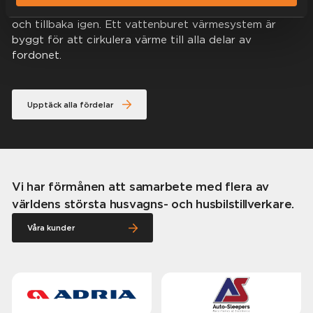
värme från väggarna, till innertaket, fordonets mitt
och tillbaka igen. Ett vattenburet värmesystem är
byggt för att cirkulera värme till alla delar av
fordonet.
Upptäck alla fördelar
Vi har förmånen att samarbete med flera av
världens största husvagns- och husbilstillverkare.
Våra kunder