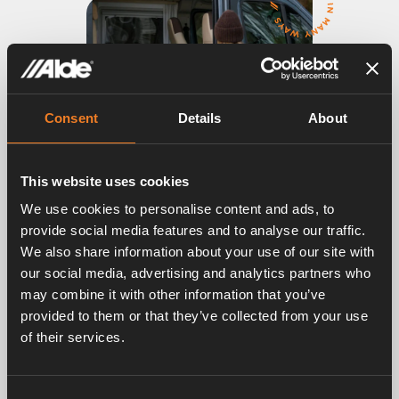
Consent
Details
About
This website uses cookies
We use cookies to personalise content and ads, to
ALDE VÄRMESYSTEM
provide social media features and to analyse our traffic.
We also share information about your use of our site with
Skön tyst värme året runt i alla väder
our social media, advertising and analytics partners who
Om du vill njuta fullt ut av resan och semestern är
may combine it with other information that you’ve
Alde Värmesystem det bästa valet. Värmen cirkulerar
provided to them or that they’ve collected from your use
ljudlöst och omsluter dig i ett behagligt klimat med
of their services.
naturlig luftfuktighet.
Så här fungerar det
Consent