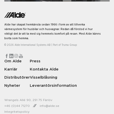
Alde har skapat hemkänsla sedan 1966 i form av att tillverka
värmesystem för husbilar och husvagnar. Redan då förstod vi hur
viktigt det är att ta med sig hemmets komfort på resan. Med Alde känns
borta som hemma.
© 2026 Alde International Systems AB | Part of
Truma Group
Om Alde
Press
Karriär
Kontakta Alde
Distributörer
Visselblåsning
Nyheter
Leverantörsinformation
Wrangels Allé 90, 291 75 Färlöv
+46 (0)44 71270
info@alde.se
Integritetspolicy