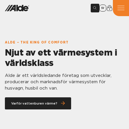
SV
ALDE – THE KING OF COMFORT
Njut av ett värmesystem i
världsklass
Alde är ett världsledande företag som utvecklar,
producerar och marknadsför värmesystem för
husvagn, husbil och van.
Varför vattenburen värme?
Alde vattenburen värme ger dig
komfort i varje detalj