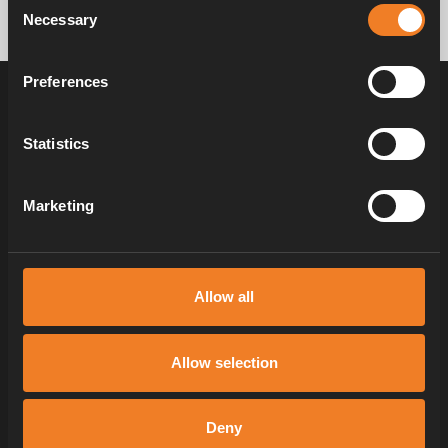
Necessary
Selection
Preferences
51 FÖRDELAR MED ALDE VÄRMESYSTEM
Statistics
Fördel 3
Marketing
Fördel 9
Fördel 16
Allow all
NR
FÖRDEL
3
Allow selection
Jämn värme från golv till tak
Självkonvektionsteknologi och ett konstruerat system
Deny
skapar en kontinuerlig och skonsam cirkulation av