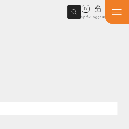
SV
Språk
Logga in