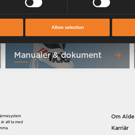
Allow selection
Manualer & dokument
Om Alde
 värmesystem
 är att ta med
Karriär
emma.