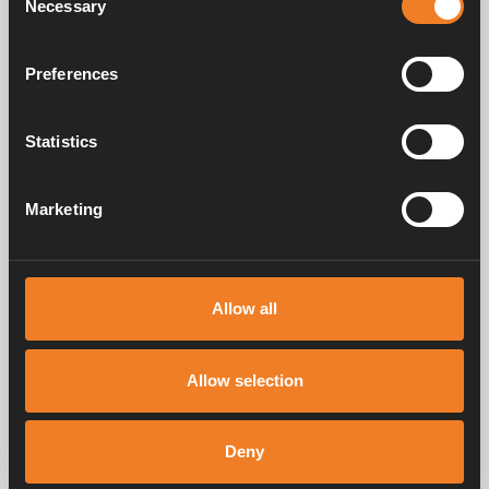
Necessary
Selection
Alde AquaClear för
Alde Compact
Alde AquaClear
Preferences
3030/3030 Plus
Universal
Art. nr: 3030033
Art. nr: 3030034
Statistics
Marketing
Frågor & svar
Allow all
Manualer & dokument
Allow selection
Service & support
Deny