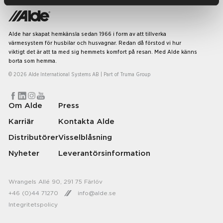
Alde har skapat hemkänsla sedan 1966 i form av att tillverka
värmesystem för husbilar och husvagnar. Redan då förstod vi hur
viktigt det är att ta med sig hemmets komfort på resan. Med Alde känns
borta som hemma.
© 2026 Alde International Systems AB | Part of
Truma Group
Om Alde
Press
Karriär
Kontakta Alde
Distributörer
Visselblåsning
Nyheter
Leverantörsinformation
Wrangels Allé 90, 291 75 Färlöv
+46 (0)44 71270
info@alde.se
Integritetspolicy